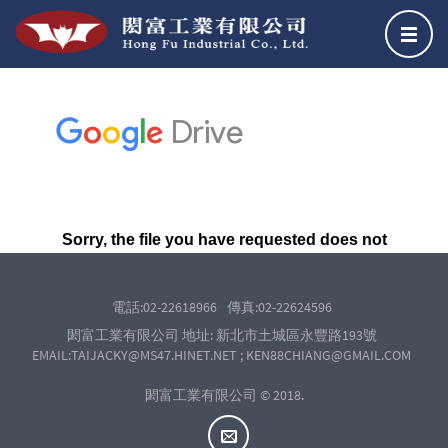
關於我們
沖壓部門
燒焊部門
粉體烤漆部門
服務項目
生產設備
經營實績
電話:02-22618966
傳真:02-22624596
聯絡我們
閎富工業有限公司 地址: 新北市土城區永豐路193號
EMAIL:TAIJACKY@MS47.HINET.NET ; KEN88CHIANG@GMAIL.COM
閎富工業有限公司 © 2018.