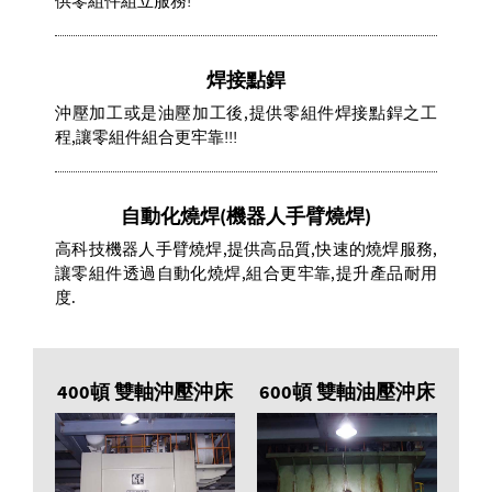
供零組件組立服務!
焊接點銲
沖壓加工或是油壓加工後,提供零組件焊接點銲之工
程,讓零組件組合更牢靠!!!
自動化燒焊(機器人手臂燒焊)
高科技機器人手臂燒焊,提供高品質,快速的燒焊服務,
讓零組件透過自動化燒焊,組合更牢靠,提升產品耐用
度.
區
400頓 雙軸沖壓沖床
600頓 雙軸油壓沖床
模