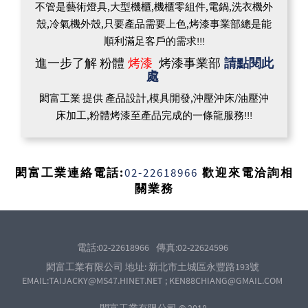
不管是藝術燈具,大型機櫃,機櫃零組件,電鍋,洗衣機外
殼,冷氣機外殼,只要產品需要上色,烤漆事業部總是能
順利滿足客戶的需求!!!
進一步了解 粉體
烤漆
烤漆事業部
請點閱此
處
閎富工業 提供 產品設計,模具開發,沖壓沖床/油壓沖
床加工,粉體烤漆至產品完成的一條龍服務!!!
閎富工業連絡電話:
02-22618966
歡迎來電洽詢相
關業務
電話:02-22618966
傳真:02-22624596
閎富工業有限公司 地址: 新北市土城區永豐路193號
EMAIL:TAIJACKY@MS47.HINET.NET ; KEN88CHIANG@GMAIL.COM