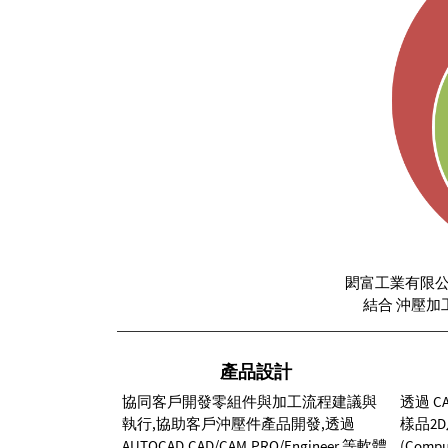
閎富工業有限公司
結合 沖壓加
產品設計
協同客戶開發零組件與加工流程建議與
透過 CA
執行,協助客戶沖壓件產品開發,透過
樣品2D
AUTOCAD,CAD/CAM,PRO/Engineer 等軟體
(Comput