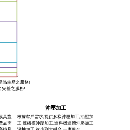
 產品生產之服務!
 完整之服務!
沖壓加工
模具豐
根據客戶需求,提供多樣沖壓加工,油壓加
產品需
工,連續模沖壓加工,進料機連續沖壓加工,
高模具
深抽加工,從小到大機台,一應俱全!