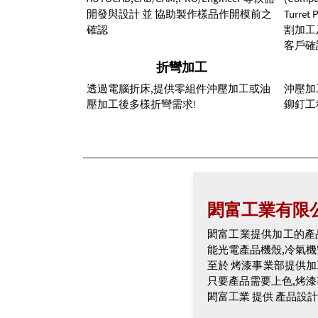
開發與設計 並 協助製作樣品作開模前之
Turre
確認
割加工
客戶確
折彎加工
透過電腦折床,提供零組件沖壓加工或油
沖壓加
壓加工後多樣折彎需求!
鉚釘工
閎富工業有限
閎富工業提供加工的產品
能光電產品機殼,冷氣機
至於 烤漆事業部提供加
只要產品需要上色,烤漆
閎富工業 提供 產品設計