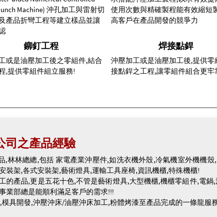
t Punch Machine) 沖孔加工與雷射切
使用次數與精確製程能有效縮短製
及產品折彎工程等建立樣品並讓
高客戶在產品開發的競爭力
認
鉚釘工程
焊接點銲
工或是油壓加工後之零組件,結合
沖壓加工或是油壓加工後,提供零
程,提供零組件組立服務!
接點銲之工程,讓零組件組合更牢靠!
公司之產品經驗
,林林總總,包括 家電產業沖壓件,如洗衣機外殼,冷氣機室外機機殼,電
安裝架,各式安裝架,藝術燈具,運輸工具座椅,資訊機櫃,特殊機櫃!
工的產品,更是五花十色,不管是藝術燈具,大型機櫃,機櫃零組件,電鍋,
事業部總是能順利滿足客戶的需求!!!
,模具開發,沖壓沖床/油壓沖床加工,粉體烤漆至產品完成的一條龍服務!