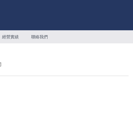
經營實績
聯絡我們
司