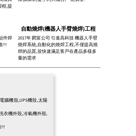
程,提
自動燒焊(機器人手臂燒焊)工程
組件焊
2017年 閎富公司 引進高科技 機器人手臂
!!
燒焊系統,自動化的燒焊工程,不僅提高燒
焊的品質,並快速滿足客戶在產品多樣多
量的需求
腦機殼,UPS機殼,太陽
洗衣機外殼,冷氣機外殼,
!!